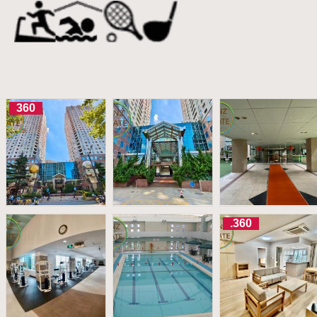
360
.360