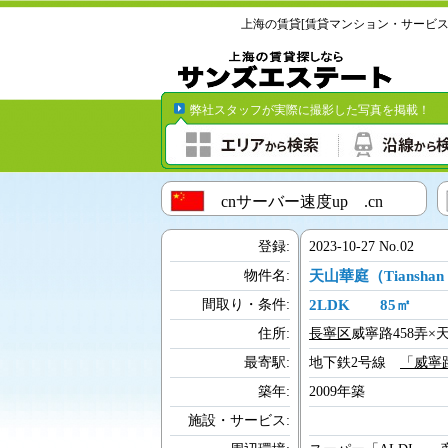
上海の賃貸[賃貸マンション・サービ
弊社スタッフが実際に撮影した写真を掲
cnサーバー速度up .cn
登録:
2023-10-27 No.02
物件名:
天山華庭（Tianshan 
間取り・条件:
2LDK 85
住所:
長寧区
威寧路458弄×
最寄駅:
地下鉄2号線
「威寧
築年:
2009年築
施設・サービス: