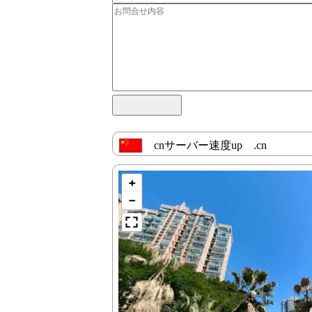
cnサーバー速度up .cn