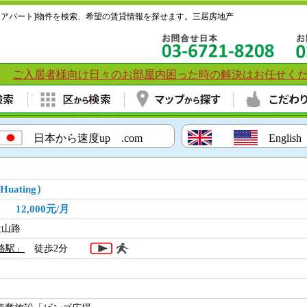
スアパート]物件を検索、希望の賃貸情報を探せます。三居房地产
ご入居者様向け日々のお部屋内困った時の解決はお任せく
載！
日本から速度up .com
English
Huating）
㎡ 12,000元/月
天山路
路駅」
徒歩2分