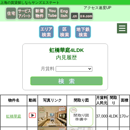
上海の賃貸探しならサンズエステート
アクセス速度UP
虹橋華庭4LDK
内見履歴
月賃料
月賃料
間取
物件名
動画
写真リンク
間取り図
面積
人民元
り
虹橋華庭
37,000
4LDK
170㎡