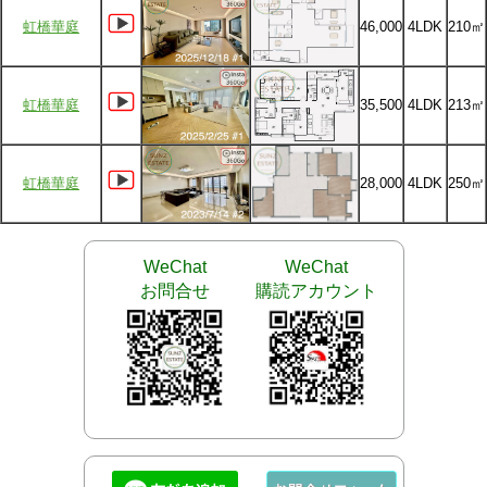
虹橋華庭
46,000
4LDK
210㎡
虹橋華庭
35,500
4LDK
213㎡
虹橋華庭
28,000
4LDK
250㎡
WeChat
WeChat
お問合せ
購読アカウント