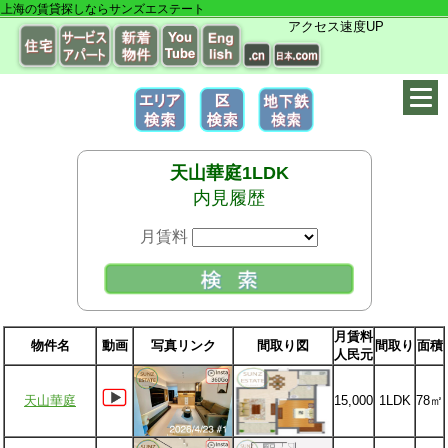
上海の賃貸探しならサンズエステート
アクセス速度UP
天山華庭1LDK
内見履歴
月賃料
月賃料
物件名
動画
写真リンク
間取り図
間取り
面積
人民元
天山華庭
15,000
1LDK
78㎡