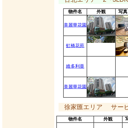
物件名
外観
写真
美麗華花園
虹橋花苑
維多利亜
美麗華花園
徐家匯エリア サービ
物件名
外観