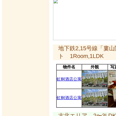
地下鉄2,15号線「
ト 1Room,1LDK
物件名
外観
写
虹舸酒店公寓
虹舸酒店公寓
古北エリア 2〜3LD