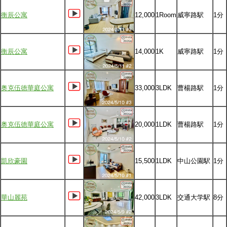
衡辰公寓
12,000
1Room
威寧路駅
1分
衡辰公寓
14,000
1K
威寧路駅
1分
奥克伍徳華庭公寓
33,000
3LDK
曹楊路駅
1分
奥克伍徳華庭公寓
20,000
1LDK
曹楊路駅
1分
凱欣豪園
15,500
1LDK
中山公園駅
1分
華山麗苑
42,000
3LDK
交通大学駅
8分