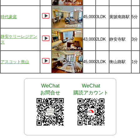
時代豪庭
45,000
3LDK
黄陂南路駅
5分
静安ケリーレジデン
43,000
2LDK
静安寺駅
3分
ス
アスコット衡山
45,000
2LDK
衡山路駅
1分
WeChat
WeChat
お問合せ
購読アカウント