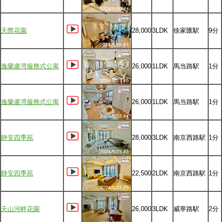
天際花園
28,000
3LDK
徐家匯駅
9分
逸蘭盧湾服務式公寓
26,000
1LDK
馬当路駅
1分
逸蘭盧湾服務式公寓
26,000
1LDK
馬当路駅
1分
静安四季苑
28,000
3LDK
南京西路駅
1分
静安四季苑
22,500
2LDK
南京西路駅
1分
天山河畔花園
26,000
3LDK
威寧路駅
2分