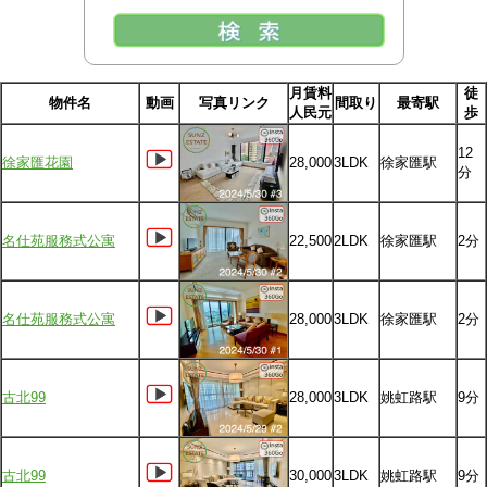
月賃料
徒
物件名
動画
写真リンク
間取り
最寄駅
人民元
歩
12
徐家匯花園
28,000
3LDK
徐家匯駅
分
名仕苑服務式公寓
22,500
2LDK
徐家匯駅
2分
名仕苑服務式公寓
28,000
3LDK
徐家匯駅
2分
古北99
28,000
3LDK
姚虹路駅
9分
古北99
30,000
3LDK
姚虹路駅
9分