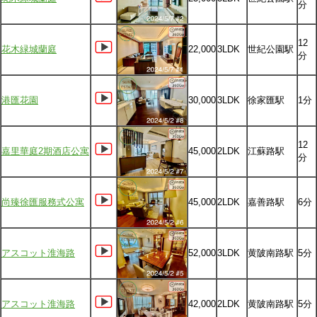
分
12
花木緑城蘭庭
22,000
3LDK
世紀公園駅
分
港匯花園
30,000
3LDK
徐家匯駅
1分
12
嘉里華庭2期酒店公寓
45,000
2LDK
江蘇路駅
分
尚臻徐匯服務式公寓
45,000
2LDK
嘉善路駅
6分
アスコット淮海路
52,000
3LDK
黄陂南路駅
5分
アスコット淮海路
42,000
2LDK
黄陂南路駅
5分