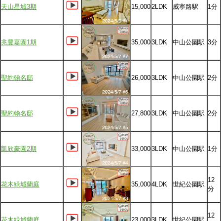
天山星城3期
15,000
2LDK
威寧路駅
1分
兆豊嘉園1期
35,000
3LDK
中山公園駅
3分
聖約翰名邸
26,000
3LDK
中山公園駅
2分
聖約翰名邸
27,800
3LDK
中山公園駅
2分
凱欣豪園2期
33,000
3LDK
中山公園駅
1分
12
花木緑城蘭庭
35,000
4LDK
世紀公園駅
分
12
花木緑城蘭庭
23,000
3LDK
世紀公園駅