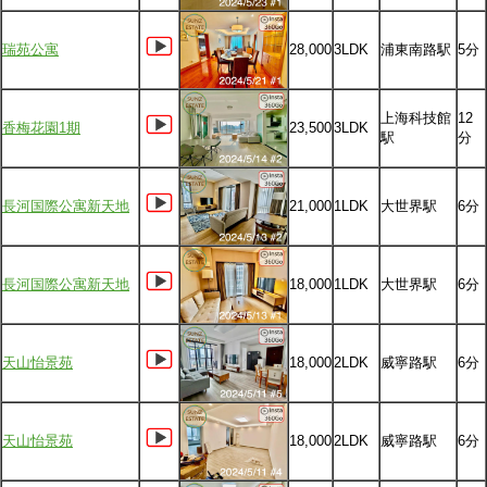
瑞苑公寓
28,000
3LDK
浦東南路駅
5分
上海科技館
12
香梅花園1期
23,500
3LDK
駅
分
長河国際公寓新天地
21,000
1LDK
大世界駅
6分
長河国際公寓新天地
18,000
1LDK
大世界駅
6分
天山怡景苑
18,000
2LDK
威寧路駅
6分
天山怡景苑
18,000
2LDK
威寧路駅
6分