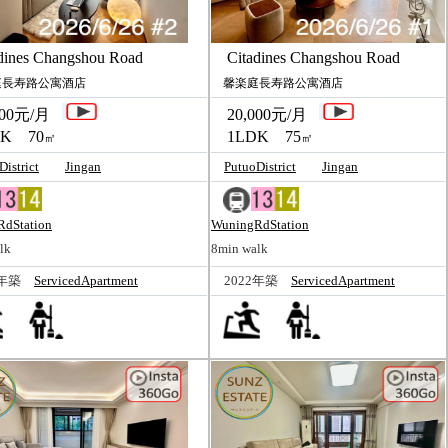
ines Changshou Road
Citadines Changshou Road
長寿路公寓酒店
馨楽庭長寿路公寓酒店
00元/月
20,000元/月
K 70
1LDK 75
㎡
㎡
District
Jingan
PutuoDistrict
Jingan
dStation
WuningRdStation
lk
8min walk
2年築
ServicedApartment
2022年築
ServicedApartment