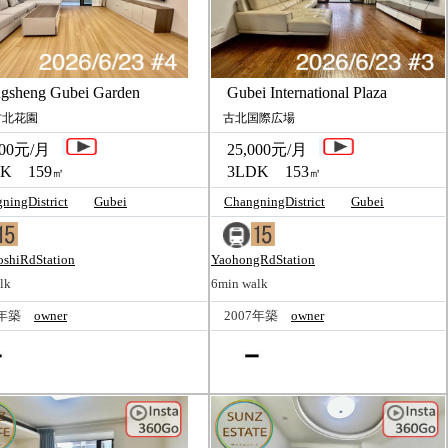
sheng Gubei Garden
Gubei International Plaza
北花園
古北国際広場
00元/月
25,000元/月
K 159
3LDK 153
㎡
㎡
ningDistrict
Gubei
ChangningDistrict
Gubei
shiRdStation
YaohongRdStation
lk
6min walk
7年築
owner
2007年築
owner