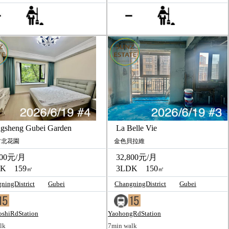
sheng Gubei Garden
La Belle Vie
北花園
金色貝拉維
00元/月
32,800元/月
K 159
3LDK 150
㎡
㎡
ningDistrict
Gubei
ChangningDistrict
Gubei
shiRdStation
YaohongRdStation
lk
7min walk