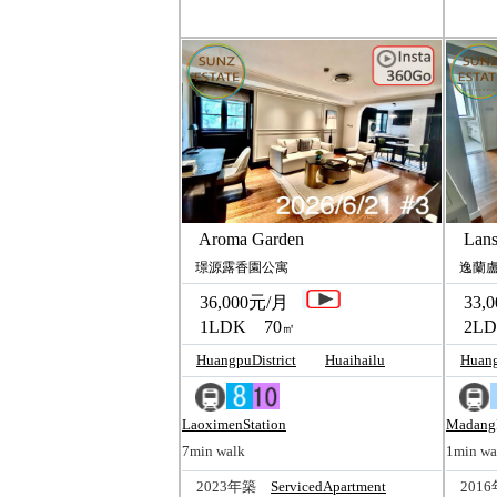
Aroma Garden
Lanson
璟源露香園公寓
逸蘭盧
36,000元/月
33,0
1LDK 70
2LD
㎡
HuangpuDistrict
Huaihailu
Huang
LaoximenStation
Madang
7min walk
1min wa
2023年築
ServicedApartment
201