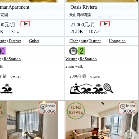
ar Apartment
Oasis Riviera
花園
天山河畔花園
00元/月
21,000元/月
K 131
2LDK 107
㎡
㎡
ningDistrict
Gubei
ChangningDistrict
Hongqiao
ngRdStation
WeiningRdStation
lk
2min walk
6年築
owner
2006年築
owner