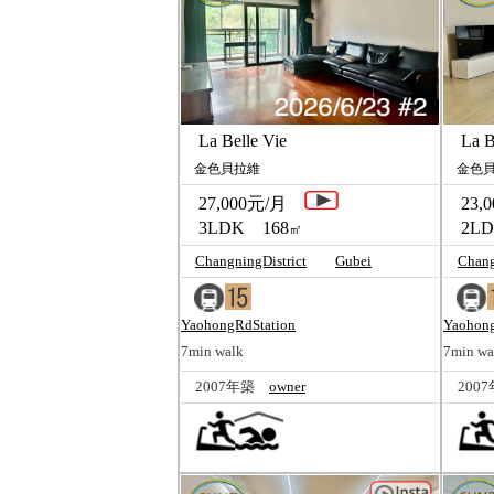
La Belle Vie
La Be
金色貝拉維
金色貝
27,000元/月
23,0
3LDK 168
2LD
㎡
ChangningDistrict
Gubei
Chang
YaohongRdStation
Yaohong
7min walk
7min wa
2007年築
owner
200