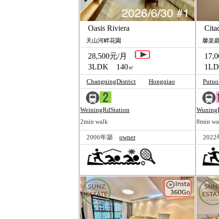
Oasis Riviera
Citad
天山河畔花園
馨楽庭
28,500元/月
17,0
3LDK 140
1LD
㎡
ChangningDistrict
Hongqiao
Putuo
WeiningRdStation
WuningR
2min walk
8min wa
2006年築
owner
202