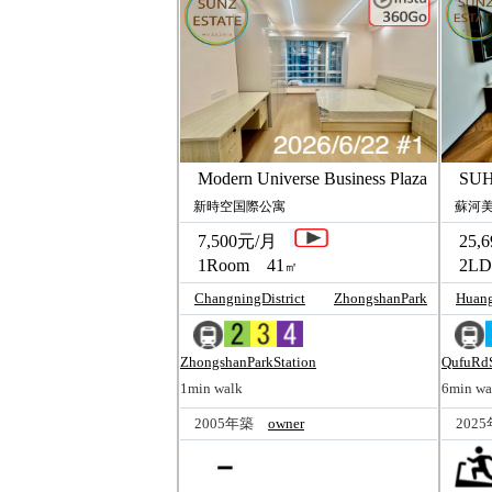
Modern Universe Business Plaza
SUH
新時空国際公寓
蘇河美
7,500元/月
25,6
1Room 41
2LD
㎡
ChangningDistrict
ZhongshanPark
Huang
ZhongshanParkStation
QufuRdS
1min walk
6min wa
2005年築
owner
202