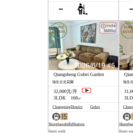
Qiangsheng Gubei Garden
Qiang
強生古北花園
強生古
32,000元/月
31,0
3LDK 168
3LD
㎡
ChangningDistrict
Gubei
Chang
HongbaoshiRdStation
Hongbao
6min walk
6min wa