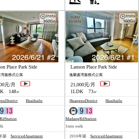
 Place Park Side
Lanson Place Park Side
湾服務式公寓
逸蘭盧湾服務式公寓
00元/月
21,000元/月
K 148
1LDK 73
㎡
㎡
puDistrict
Huaihailu
HuangpuDistrict
Huaihailu
RdStation
MadangRdStation
lk
1min walk
6年築
ServicedApartment
2016年築
ServicedApartment