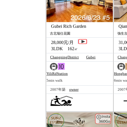
Gubei Rich Garden
Qiang
古北瑞仕花園
強生古
28,000元/月
31,0
3LDK 162
3LD
㎡
ChangningDistrict
Gubei
Chang
YiliRdStation
Hongbao
5min walk
6min wa
2007年築
owner
200