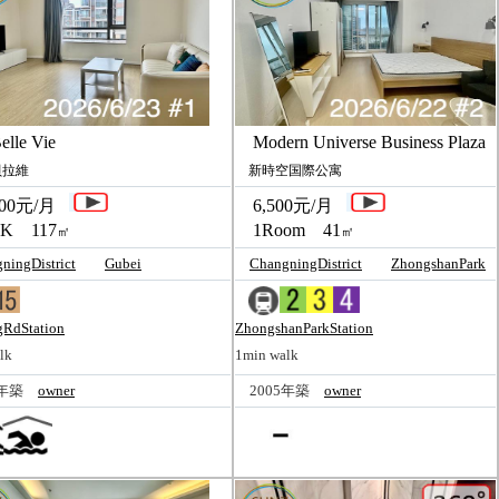
lle Vie
Modern Universe Business Plaza
拉維
新時空国際公寓
00元/月
6,500元/月
K 117
1Room 41
㎡
㎡
ningDistrict
Gubei
ChangningDistrict
ZhongshanPark
RdStation
ZhongshanParkStation
lk
1min walk
7年築
owner
2005年築
owner