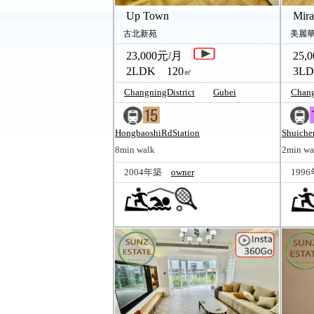
Up Town
Miram
古北新苑
美麗華
23,000元/月
25,0
2LDK 120
3LD
㎡
ChangningDistrict
Gubei
Chang
HongbaoshiRdStation
Shuiche
8min walk
2min wa
2004年築
owner
199