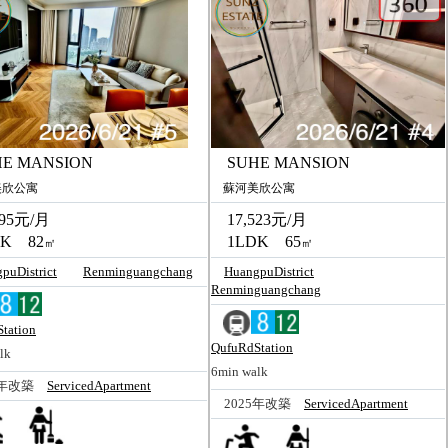
E MANSION
SUHE MANSION
欣公寓
蘇河美欣公寓
95元/月
17,523元/月
K 82
1LDK 65
㎡
㎡
puDistrict
Renminguangchang
HuangpuDistrict
Renminguangchang
tation
QufuRdStation
lk
6min walk
5年改築
ServicedApartment
2025年改築
ServicedApartment