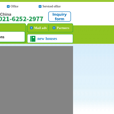
Office
Serviced office
Mail adv
Partners
new houses