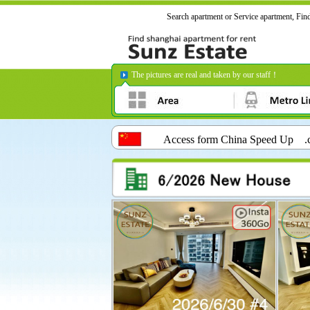
Search apartment or Service apartment, Fin
The pictures are real and taken by our staff！
Access form China Speed Up .