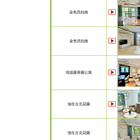
金色貝拉維
金色貝拉維
璟源露香園公寓
強生古北花園
強生古北花園