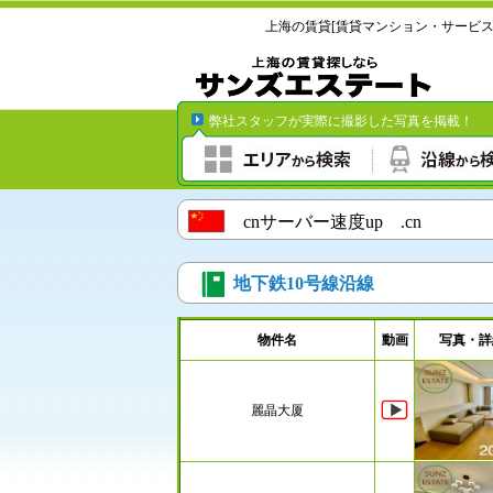
上海の賃貸[賃貸マンション・サービ
弊社スタッフが実際に撮影した写真を掲
cnサーバー速度up .cn
地下鉄10号線沿線
物件名
動画
写真・詳
麗晶大厦