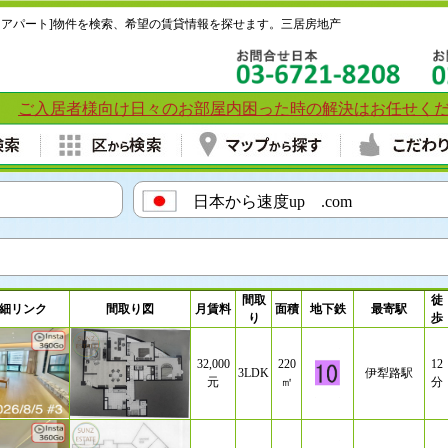
スアパート]物件を検索、希望の賃貸情報を探せます。三居房地产
ご入居者様向け日々のお部屋内困った時の解決はお任せく
載！
日本から速度up .com
間取
徒
細リンク
間取り図
月賃料
面積
地下鉄
最寄駅
り
歩
32,000
220
12
3LDK
伊犁路駅
元
㎡
分