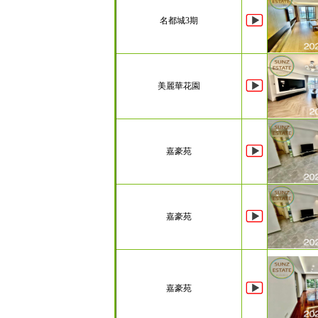
名都城3期
美麗華花園
嘉豪苑
嘉豪苑
嘉豪苑