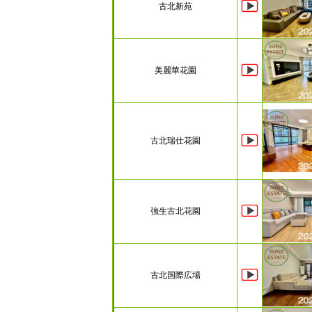
古北新苑
美麗華花園
古北瑞仕花園
強生古北花園
古北国際広場