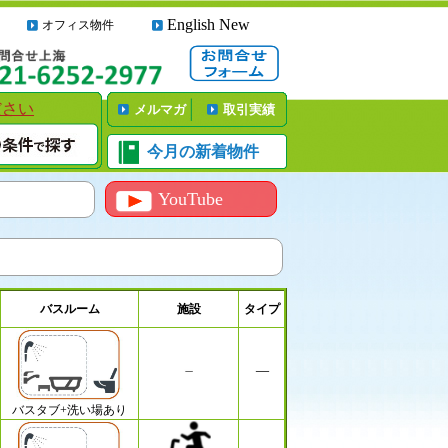
English New
オフィス物件
ださい
メルマガ
取引実績
今月の新着物件
YouTube
バスルーム
施設
タイプ
バスタブ+洗い場あり