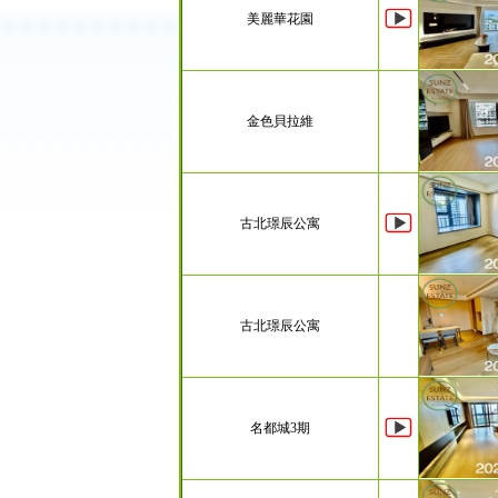
美麗華花園
金色貝拉維
古北璟辰公寓
古北璟辰公寓
名都城3期